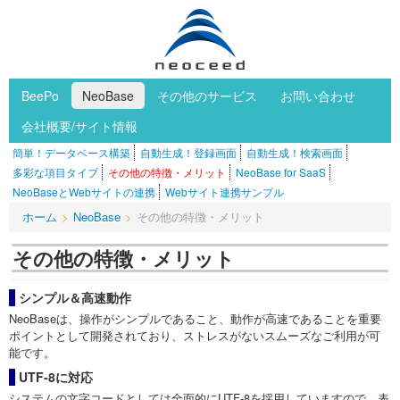
BeePo
NeoBase
その他のサービス
お問い合わせ
会社概要/サイト情報
簡単！データベース構築
自動生成！登録画面
自動生成！検索画面
多彩な項目タイプ
その他の特徴・メリット
NeoBase for SaaS
NeoBaseとWebサイトの連携
Webサイト連携サンプル
ホーム
>
NeoBase
>
その他の特徴・メリット
その他の特徴・メリット
シンプル＆高速動作
NeoBaseは、操作がシンプルであること、動作が高速であることを重要
ポイントとして開発されており、ストレスがないスムーズなご利用が可
能です。
UTF-8に対応
システムの文字コードとしては全面的にUTF-8を採用していますので、表