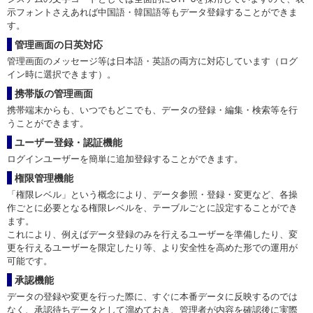
示フォントさえあれば中国語・韓国語等もデータ登録することができま
す。
管理画面の日英対応
管理画面のメッセージ等は日本語・英語の両方に対応しています（ログ
イン時に選択できます）。
携帯版の管理画面
携帯端末からも、いつでもどこでも、データの登録・編集・検索等を行
うことができます。
ユーザー登録・認証機能
ログインユーザーを簡単に追加登録することができます。
権限管理機能
「権限レベル」という概念により、データ参照・登録・変更など、各操
作ごとに必要となる権限レベルを、テーブルごとに設定することができ
ます。
これにより、例えばデータ登録のみを行えるユーザーを準備したり、変
更を行えるユーザーを限定したり等、より安全性を高めた形での運用が
可能です。
承認機能
データの登録や変更を行った際に、すぐに本番データに反映するのでは
なく、承認待ちデータとして溜めておき、管理者が内容を確認後に実際