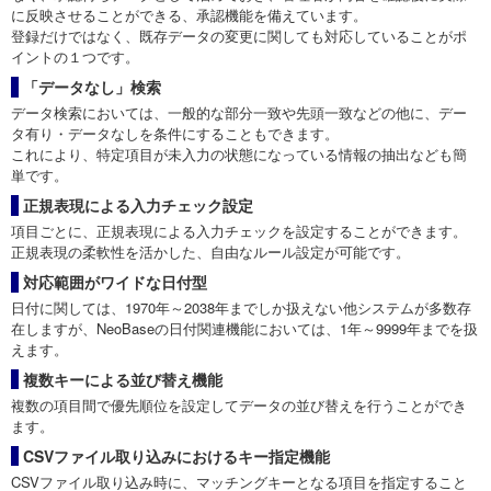
に反映させることができる、承認機能を備えています。
登録だけではなく、既存データの変更に関しても対応していることがポ
イントの１つです。
「データなし」検索
データ検索においては、一般的な部分一致や先頭一致などの他に、デー
タ有り・データなしを条件にすることもできます。
これにより、特定項目が未入力の状態になっている情報の抽出なども簡
単です。
正規表現による入力チェック設定
項目ごとに、正規表現による入力チェックを設定することができます。
正規表現の柔軟性を活かした、自由なルール設定が可能です。
対応範囲がワイドな日付型
日付に関しては、1970年～2038年までしか扱えない他システムが多数存
在しますが、NeoBaseの日付関連機能においては、1年～9999年までを扱
えます。
複数キーによる並び替え機能
複数の項目間で優先順位を設定してデータの並び替えを行うことができ
ます。
CSVファイル取り込みにおけるキー指定機能
CSVファイル取り込み時に、マッチングキーとなる項目を指定すること