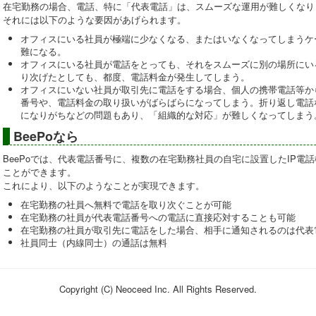
在宅勤務の場合、電話、特に「代表電話」は、スムーズな運用が難しくなり
それには以下のような要因があげられます。
オフィスにいる社員が極端に少なくなる、またはいなくなってしまうケ
難になる。
オフィスにいる社員が電話をとっても、それをスムーズに別の場所にい
り次げたとしても、都度、電話料金が発生してしまう。
オフィスにいない社員が取引先に電話をする場合、個人の携帯電話等か
番号や、電話料金の取り扱いがばらばらになってしまう。折り返し電話
になりがちなどの問題もあり、「組織的な対応」が難しくなってしまう
BeePoなら
BeePoでは、代表電話番号に、複数の在宅勤務社員の自宅に設置したIP電
ことができます。
これにより、以下のようなことが実現できます。
在宅勤務の社員へ無料で電話を取り次ぐことが可能
在宅勤務の社員が代表電話番号への電話に直接応対することも可能
在宅勤務の社員が取引先に電話をした場合、相手に通知されるのは代表
社員同士（内線同士）の通話は無料
Copyright (C) Neoceed Inc. All Rights Reserved.