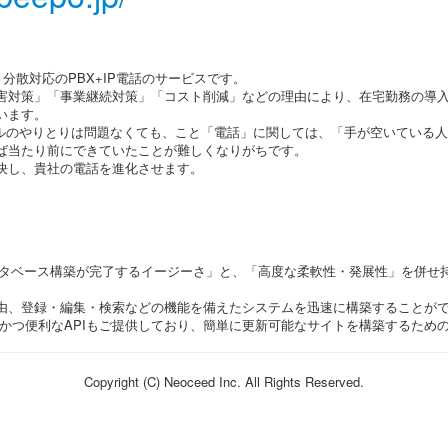
・分散対応のPBX+IP電話のサービスです。
害対策」「事業継続対策」「コスト削減」などの理由により、在宅勤務の導
います。
ァイルのやりとりは問題なくても、こと「電話」に関しては、「手が空いている
ば当たり前にできていたことが難しくなりがちです。
解決し、貴社の電話を進化させます。
分でデータベース構築が完了するイージーさ」と、「高度な柔軟性・発展性」を併
由、登録・編集・検索などの機能を備えたシステムを迅速に構築することが
、かつ便利なAPIもご提供しており、簡単に更新可能なサイトを構築するため
Copyright (C) Neoceed Inc. All Rights Reserved.